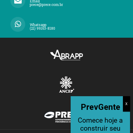
Email
prece@prece.com.br
Whatsapp
(21) 99163-8180
PrevGente
Comece hoje a
construir seu