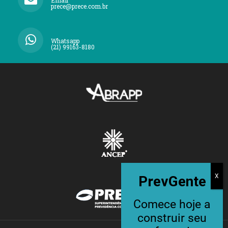
prece@prece.com.br
Whatsapp
(21) 99163-8180
PrevGente
Comece hoje a
construir seu