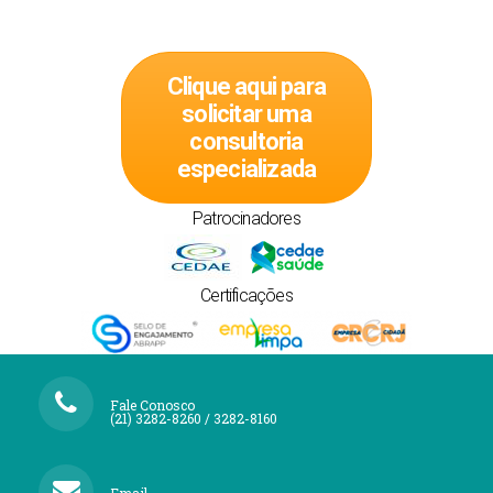
Clique aqui para
solicitar uma
consultoria
especializada
Patrocinadores
Certificações
Fale Conosco
(21) 3282-8260 / 3282-8160
Email